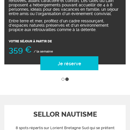
que les groupes. Fonctionnelle et idéalement située, elle
permet de conjuguer confort, convivialité et accès direct
aux activités nautiques et à la randonnée (GR34).
Entre terre et océan, la Résidence de Kerguelen est le point
de départ idéal pour vivre pleinement l’expérience littorale
bretonne.
VOTRE SÉJOUR À PARTIR DE
54 €
/ la nuit
Je réserve
SELLOR NAUTISME
8 spots répartis sur Lorient Bretagne Sud qui se prêtent