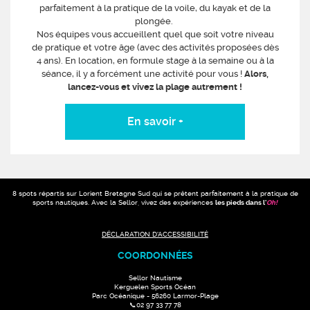
parfaitement à la pratique de la voile, du kayak et de la
plongée.
Nos équipes vous accueillent quel que soit votre niveau
de pratique et votre âge (avec des activités proposées dès
4 ans). En location, en formule stage à la semaine ou à la
séance, il y a forcément une activité pour vous !
Alors,
lancez-vous et vivez la plage autrement !
En savoir +
8 spots répartis sur Lorient Bretagne Sud qui se prêtent parfaitement à la pratique de
sports nautiques. Avec la Sellor, vivez des expériences
les pieds dans l'
Oh
!
DÉCLARATION D'ACCESSIBILITÉ
COORDONNÉES
Sellor Nautisme
Kerguelen Sports Océan
Parc Océanique - 56260 Larmor-Plage
📞02 97 33 77 78