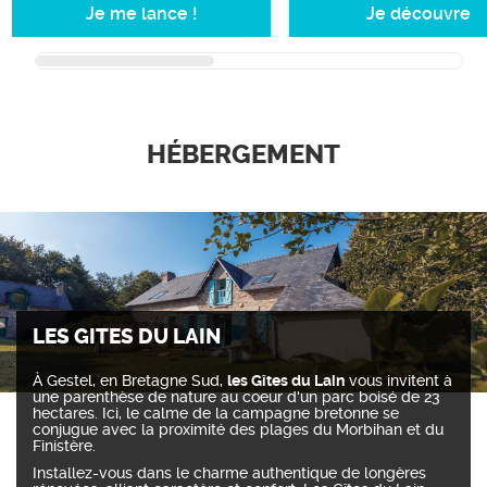
Je me lance !
Je découvre
HÉBERGEMENT
LA RÉSIDENCE DE KERGUELEN
À Larmor-Plage, face à l’iconique Île de Groix, la Résidence
de Kerguelen s’inscrit dans un environnement maritime
rare. Bordée par le parc océanique et une plage de sable
fin, elle offre un véritable séjour les pieds dans l’eau.
Avec 130 lits répartis en chambres et studettes, la
résidence accueille aussi bien les voyageurs individuels