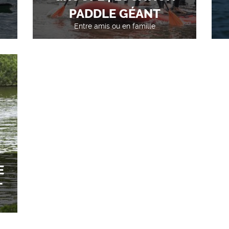
PADDLE GÉANT
Entre amis ou en famille
E
T