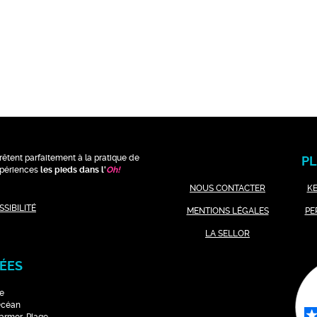
rêtent parfaitement à la pratique de
PL
expériences
les pieds dans l'
Oh
!
NOUS CONTACTER
K
SIBILITÉ
MENTIONS LÉGALES
PE
LA SELLOR
ÉES
e
Océan