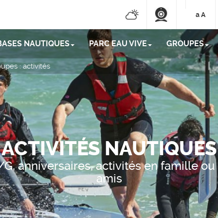
a
A
BASES NAUTIQUES
PARC EAU VIVE
GROUPES
pes : activités
ACTIVITÉS NAUTIQUES
G, anniversaires, activités en famille ou
amis