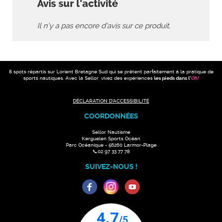
Avis sur l'activité
Il n'y a pas encore d'avis sur ce produit.
8 spots répartis sur Lorient Bretagne Sud qui se prêtent parfaitement à la pratique de
sports nautiques. Avec la Sellor, vivez des expériences
les pieds dans l'
Oh
!
DÉCLARATION D'ACCESSIBILITÉ
COORDONNÉES
Sellor Nautisme
Kerguelen Sports Océan
Parc Océanique - 56260 Larmor-Plage
📞02 97 33 77 78
SUIVEZ-NOUS !