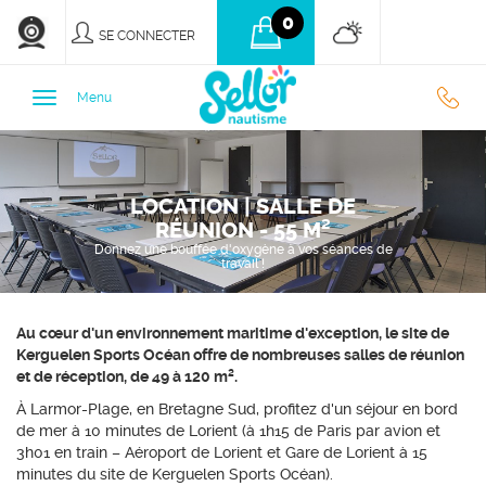
0
SE CONNECTER
0
Menu
9
LOCATION | SALLE DE
3
RÉUNION - 55 M²
Donnez une bouffée d'oxygène à vos séances de
travail !
7
Au cœur d'un environnement maritime d'exception, le site de
7
Kerguelen Sports Océan offre de nombreuses salles de réunion
et de réception, de 49 à 120 m².
À Larmor-Plage, en Bretagne Sud, profitez d'un séjour en bord
de mer à 10 minutes de Lorient (à 1h15 de Paris par avion et
3h01 en train – Aéroport de Lorient et Gare de Lorient à 15
minutes du site de Kerguelen Sports Océan).