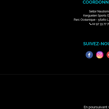
COORDONN
Sellor Nautism
Kerguelen Sports 
Parc Océanique - 56260 
📞02 97 33 77 7
SUIVEZ-NOU
En poursuivant 