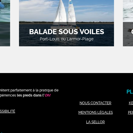
BALADE SOUS VOILES
Port-Louis ou Larmor-Plage
rêtent parfaitement à la pratique de
PL
expériences
les pieds dans l'
Oh
!
NOUS CONTACTER
K
SIBILITÉ
MENTIONS LÉGALES
PE
LA SELLOR