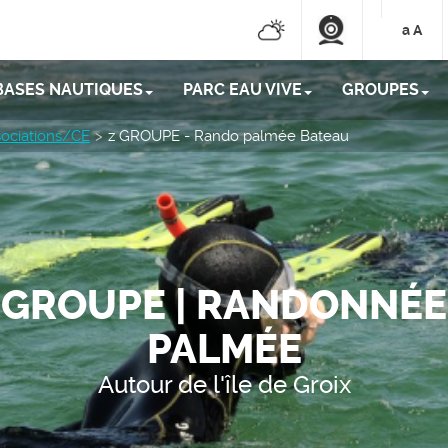
a
A
BASES NAUTIQUES
PARC EAU VIVE
GROUPES
ociations/CE
z GROUPE - Rando palmée Bateau
GROUPE | RANDONNÉE
PALMÉE
Autour de l'île de Groix