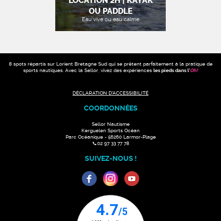
LOCATION 2H | KAYAK
OU PADDLE
Eau vive ou eau calme
8 spots répartis sur Lorient Bretagne Sud qui se prêtent parfaitement à la pratique de
sports nautiques. Avec la Sellor, vivez des expériences
les pieds dans l'
Oh
!
DÉCLARATION D'ACCESSIBILITÉ
COORDONNÉES
Sellor Nautisme
Kerguelen Sports Océan
Parc Océanique - 56260 Larmor-Plage
📞02 97 33 77 78
SUIVEZ-NOUS !