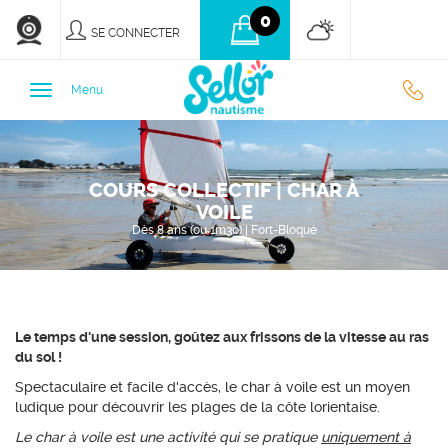
0
SE CONNECTER
0
Menu
9
COURS COLLECTIF | CHAR À
3
VOILE
Dès 8 ans (ou 1m30) | Fort-Bloqué
7
7
Le temps d'une session, goûtez aux frissons de la vitesse au ras
du sol !
Spectaculaire et facile d'accès, le char à voile est un moyen
ludique pour découvrir les plages de la côte lorientaise.
Le char à voile est une activité qui se pratique
uniquement à