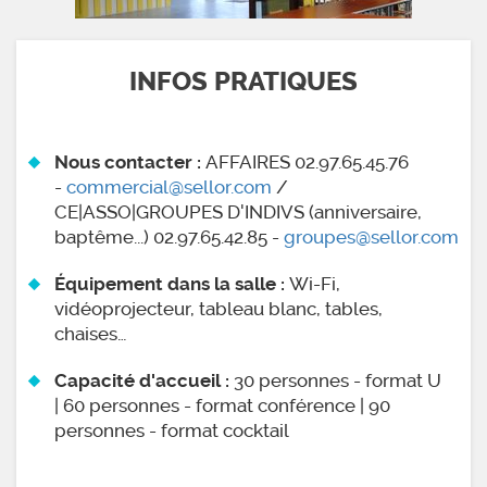
INFOS PRATIQUES
AFFAIRES 02.97.65.45.76
Nous contacter :
-
commercial@sellor.com
/
CE|ASSO|GROUPES D'INDIVS (anniversaire,
baptême...) 02.97.65.42.85 -
groupes@sellor.com
Wi-Fi,
Équipement dans la salle :
vidéoprojecteur, tableau blanc, tables,
chaises…
30 personnes - format U
Capacité d'accueil :
| 60 personnes - format conférence | 90
personnes - format cocktail