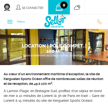
0
SE CONNECTER
0
Menu
9
LOCATION | PÔLE COMPÉT. |
3
100 M²
Votre événement au cœur du Parc océanique !
7
Au cœur d'un environnement maritime d'exception, le site de
7
Kerguelen Sports Océan offre de nombreuses salles de réunion
et de réception, de 49 à 100 m².
À Larmor-Plage, en Bretagne Sud, profitez d'un séjour en bord
de mer à 10 minutes de Lorient (à 3h de Paris en train – Gare de
Lorient à 15 minutes du site de Kerguelen Sports Océan).