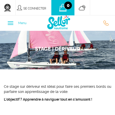
0
SE CONNECTER
0
Menu
9
STAGE | DÉRIVEUR
3
10-12 ans
7
7
Ce stage sur dériveur est idéal pour faire ses premiers bords ou
parfaire son apprentissage de la voile.
L'objectif ? Apprendre à naviguer tout en s'amusant !