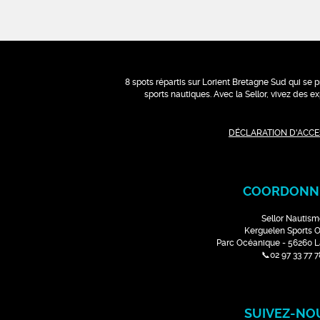
8 spots répartis sur Lorient Bretagne Sud qui se p
sports nautiques. Avec la Sellor, vivez des 
DÉCLARATION D'ACCES
COORDONN
Sellor Nautism
Kerguelen Sports 
Parc Océanique - 56260 
📞02 97 33 77 7
SUIVEZ-NOU