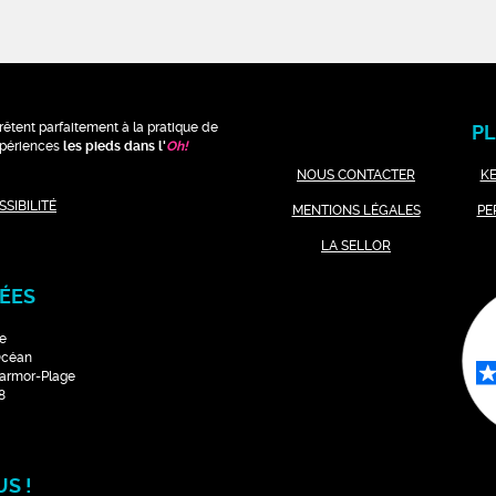
rêtent parfaitement à la pratique de
PL
expériences
les pieds dans l'
Oh
!
NOUS CONTACTER
K
SIBILITÉ
MENTIONS LÉGALES
PE
LA SELLOR
ÉES
e
Océan
Larmor-Plage
8
S !