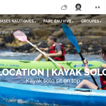
a
A
BASES NAUTIQUES
PARC EAU VIVE
GROUPES
cation Kayak Solo
LOCATION | KAYAK SOL
Kayak solo sit on top