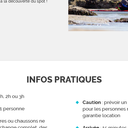
à la découverte du spot !
INFOS PRATIQUES
1h, 2h ou 3h
: prévoir u
Caution
 1 personne
pour les personnes n
garantie location
res ou chaussons ne
n change complet, des
: 15 minutes 
Arrivée