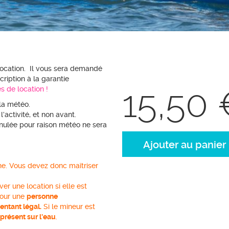
location. Il vous sera demandé
ription à la garantie
15,50
s de locatio
n
!
pendante de la météo.
e de l’activité, et non avant.
nnulée pour raison météo ne sera
ne. Vous devez donc maîtriser
support !
ne location si elle est
pour une
personne
entant légal.
Si le mineur est
 présent sur l'eau
.