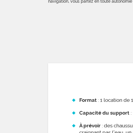
navigation, vous partez en toute autonomie 
: 1 location de 
Format
:
Capacité du support
: des chaussu
À prévoir
craignant pas l'eau, u