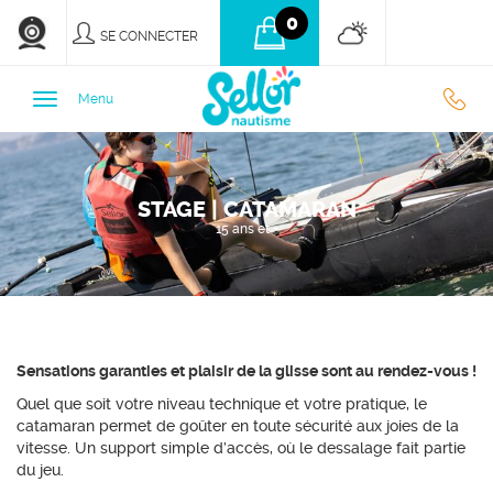
0
SE CONNECTER
0
Menu
9
STAGE | CATAMARAN
3
15 ans et +
7
7
Sensations garanties et plaisir de la glisse sont au rendez-vous !
Quel que soit votre niveau technique et votre pratique, le
catamaran permet de goûter en toute sécurité aux joies de la
vitesse. Un support simple d’accès, où le dessalage fait partie
du jeu.