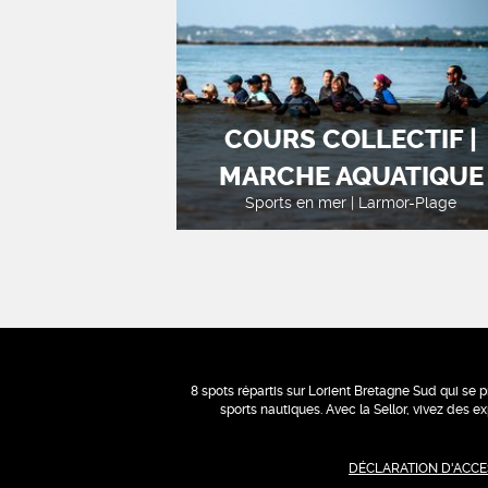
COURS COLLECTIF |
MARCHE AQUATIQUE
Sports en mer | Larmor-Plage
8 spots répartis sur Lorient Bretagne Sud qui se p
sports nautiques. Avec la Sellor, vivez des 
DÉCLARATION D'ACCES