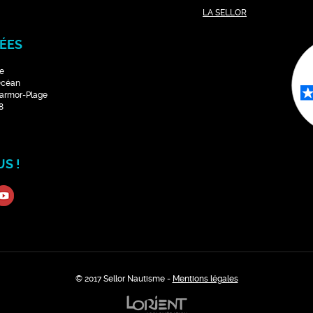
LA SELLOR
ÉES
e
Océan
Larmor-Plage
8
S !
© 2017 Sellor Nautisme -
Mentions légales