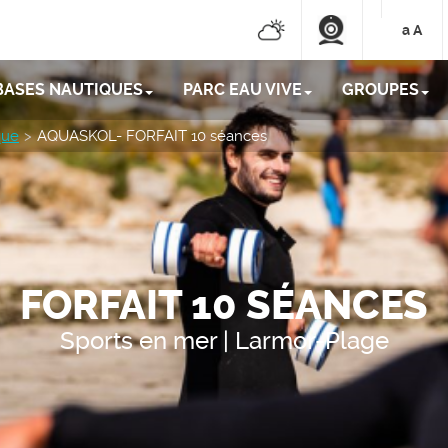
a
A
BASES NAUTIQUES
PARC EAU VIVE
GROUPES
que
AQUASKOL- FORFAIT 10 séances
FORFAIT 10 SÉANCES
Sports en mer | Larmor-Plage