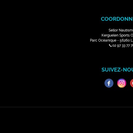
COORDONN
Sellor Nautism
Kerguelen Sports 
Parc Océanique - 56260 
📞02 97 33 77 7
SUIVEZ-NOU